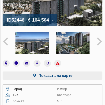
ID52446
€ 164 504
Показать на карте
Город
Измир
Тип
Квартира
Комнат
5+1