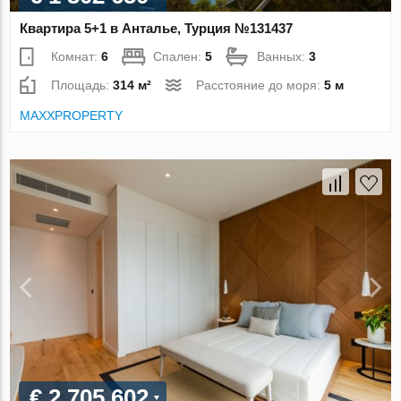
Квартира 5+1 в Анталье, Турция №131437
Комнат:
6
Спален:
5
Ванных:
3
Площадь:
314 м²
Расстояние до моря:
5 м
MAXXPROPERTY
€ 2 705 602