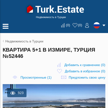
Недвижимость в Турции
(
0
)
(
0
)
Недвижимость в Турции
КВАРТИРА 5+1 В ИЗМИРЕ, ТУРЦИЯ
№52446
Добавить к сравнению
(
0
)
Добавить в избранное
(
0
)
Просмотренные (1)
Предложить свою цену
923