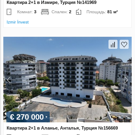
Квартира 2+1 в Измире, Турция №141969
Комнат:
3
Спален:
2
Площадь:
81 м²
Izmir İnvest
€ 270 000
Квартира 2+1 в Аланье, Анталья, Турция №156669