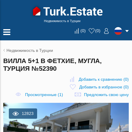
Недвижимость в Турции
(
0
)
(
0
)
Недвижимость в Турции
ВИЛЛА 5+1 В ФЕТХИЕ, МУГЛА,
ТУРЦИЯ №52390
Добавить к сравнению
(
0
)
Добавить в избранное
(
0
)
Просмотренные (1)
Предложить свою цену
12823