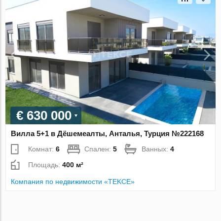
€ 630 000
Вилла 5+1 в Дёшемеалты, Анталья, Турция №222168
Комнат:
6
Спален:
5
Ванных:
4
Площадь:
400 м²
Компания по недвижимости «TEKCE»