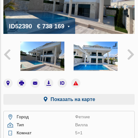
ID52390
€ 738 169
Показать на карте
Город
Фетхие
Тип
Вилла
Комнат
5+1