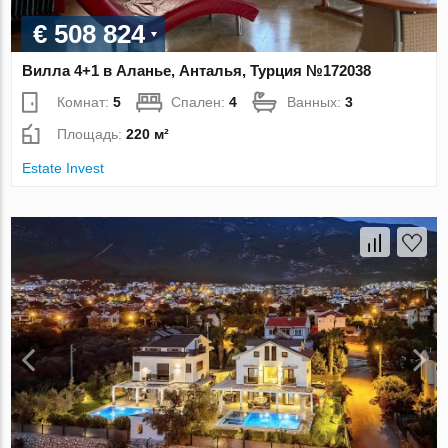
€ 508 824
Вилла 4+1 в Аланье, Анталья, Турция №172038
Комнат:
5
Спален:
4
Ванных:
3
Площадь:
220 м²
Estate Invest