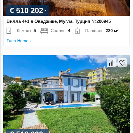
€ 510 202
Вилла 4+1 в Оваджике, Мугла, Турция №206945
Комнат:
5
Спален:
4
Площадь:
220 м²
Tuna Homes