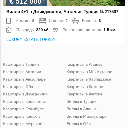
€ 512 000
Вилла 4+1 в Джикджилли, Анталья, Турция №217507
Комнат:
5
Спален:
4
Ванных:
3
Площадь:
220 м²
Расстояние до моря:
1.5 км
LUXURY ESTATE TURKEY
Квартиры в Турции
Квартиры в Аланье
Квартиры в Анталии
Квартиры в Махмутларе
Квартиры в Авсалларе
Квартиры в Каргыджаке
Квартиры в Оба
Квартиры в Кемере
Квартиры в Джикджилли
Квартиры в Фетхие
Квартиры в Коньяалты
Виллы в Турции
Квартиры в Стамбуле
Виллы в Аланье
Квартиры в Конаклы
Виллы в Махмутларе
Квартиры в Мерсине
Виллы в Оба