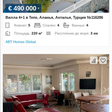
€ 490 000
Вилла 4+1 в Тепе, Аланья, Анталья, Турция №116286
Комнат:
5
Спален:
4
Ванных:
4
Площадь:
220 м²
Расстояние до моря:
3 км
ABT Homes Global