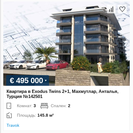
€ 495 000
Квартира в Exodus Twins 2+1, Махмутлар, Анталья,
Турция №142501
Комнат:
3
Спален:
2
Площадь:
145.8 м²
Travok