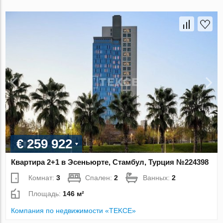
€ 259 922
Квартира 2+1 в Эсеньюрте, Стамбул, Турция №224398
Комнат:
3
Спален:
2
Ванных:
2
Площадь:
146 м²
Компания по недвижимости «TEKCE»