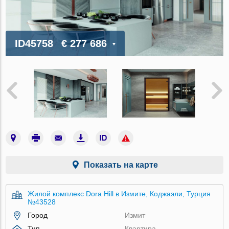
ID45758
€ 277 686
Показать на карте
Жилой комплекс Dora Hill в Измите, Коджаэли, Турция
№43528
Город
Измит
Тип
Квартира