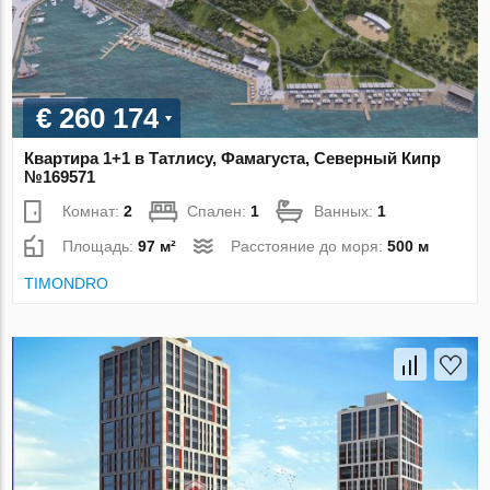
€ 260 174
Квартира 1+1 в Татлису, Фамагуста, Северный Кипр
№169571
Комнат:
2
Спален:
1
Ванных:
1
Площадь:
97 м²
Расстояние до моря:
500 м
TIMONDRO