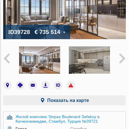
ID39728
€ 735 514
Показать на карте
Жилой комплекс Sinpas Boulevard Sefakoy в
Кючюкчекмедже, Стамбул, Турция №39721
Город
Стамбул