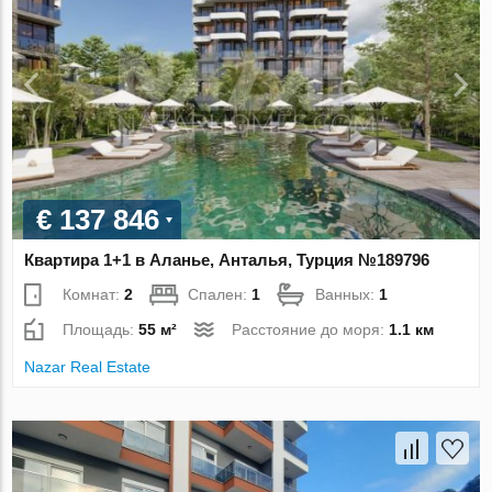
€ 137 846
Квартира 1+1 в Аланье, Анталья, Турция №189796
Комнат:
2
Спален:
1
Ванных:
1
Площадь:
55 м²
Расстояние до моря:
1.1 км
Nazar Real Estate