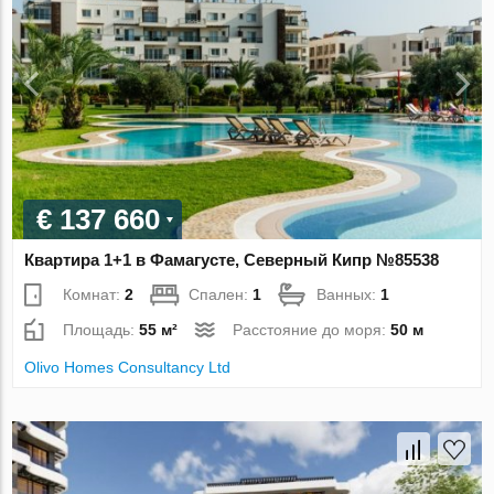
€ 137 660
Квартира 1+1 в Фамагусте, Северный Кипр №85538
Комнат:
2
Спален:
1
Ванных:
1
Площадь:
55 м²
Расстояние до моря:
50 м
Olivo Homes Consultancy Ltd