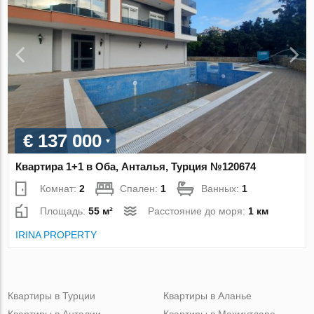
€ 137 000
Квартира 1+1 в Оба, Анталья, Турция №120674
Комнат:
2
Спален:
1
Ванных:
1
Площадь:
55 м²
Расстояние до моря:
1 км
IRINA PROPERTY
Квартиры в Турции
Квартиры в Аланье
Квартиры в Анталии
Квартиры в Махмутларе