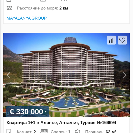
Расстояние до моря:
2 км
MAYALANYA GROUP
€ 330 000
Квартира 1+1 в Аланье, Анталья, Турция №168694
Комнат:
2
Спален:
1
Площадь:
62 м²