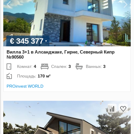
€ 345 377
Вилла 3+1 в Алсанджаке, Гирне, Северный Кипр
№90560
Комнат:
4
Спален:
3
Ванных:
3
Площадь:
170 м²
PROinvest WORLD