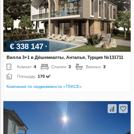
€ 338 147
Вилла 3+1 в Дёшемеалты, Анталья, Турция №131711
Комнат:
4
Спален:
3
Ванных:
3
Площадь:
170 м²
Компания по недвижимости «TEKCE»