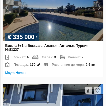
€ 335 000
Вилла 3+1 в Бекташе, Аланья, Анталья, Турция
№81327
Комнат:
4
Спален:
3
Ванных:
2
Площадь:
170 м²
Расстояние до моря:
2.5 км
Mayra Homes