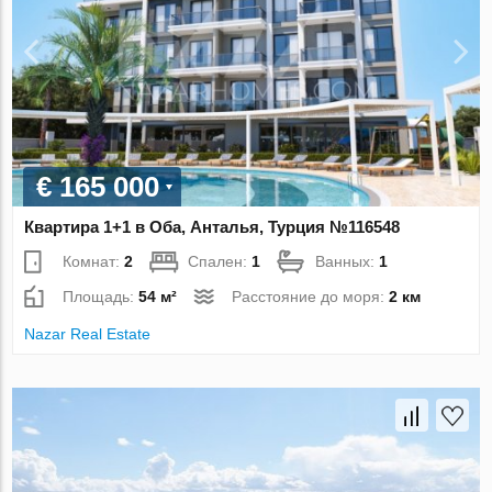
€ 165 000
Квартира 1+1 в Оба, Анталья, Турция №116548
Комнат:
2
Спален:
1
Ванных:
1
Площадь:
54 м²
Расстояние до моря:
2 км
Nazar Real Estate