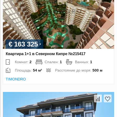
€ 163 325
Квартира 1+1 в Северном Кипре №215417
Комнат:
2
Спален:
1
Ванных:
1
Площадь:
54 м²
Расстояние до моря:
500 м
TIMONDRO