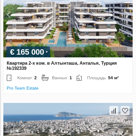
€ 165 000
Квартира 2-х ком. в Алтынташа, Анталья, Турция
№192339
Комнат:
2
Ванных:
1
Площадь:
54 м²
Pro Team Estate