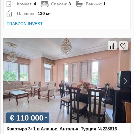
Комнат:
4
Спален:
3
Ванных:
1
Площадь:
130 м²
TRABZON INVEST
€ 110 000
Квартира 3+1 в Аланье, Анталья, Турция №228816