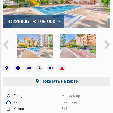
ID225805
€ 109 000
Показать на карте
Город
Махмутлар
Тип
Квартира
Комнат
3+1