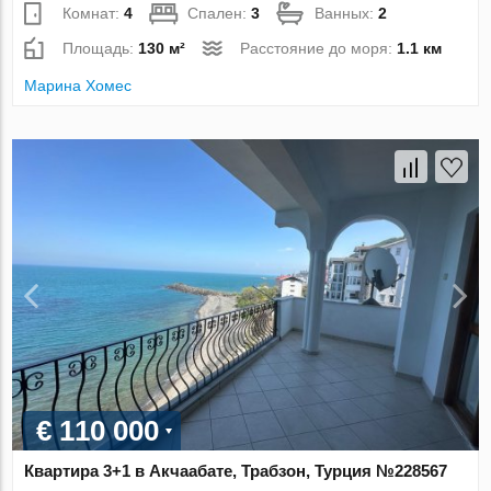
Комнат:
4
Спален:
3
Ванных:
2
Площадь:
130 м²
Расстояние до моря:
1.1 км
Марина Хомес
€ 110 000
Квартира 3+1 в Акчаабате, Трабзон, Турция №228567