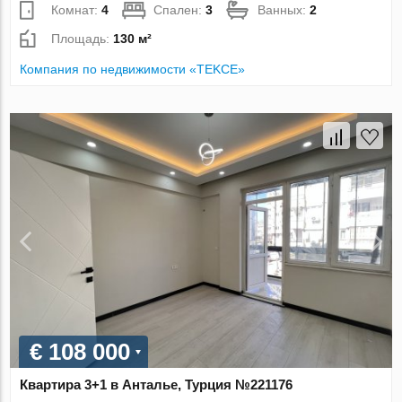
Комнат:
4
Спален:
3
Ванных:
2
Площадь:
130 м²
Компания по недвижимости «TEKCE»
€ 108 000
Квартира 3+1 в Анталье, Турция №221176