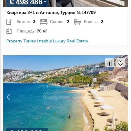
€ 498 486
Квартира 2+1 в Анталье, Турция №147709
Комнат:
3
Спален:
2
Ванных:
2
Площадь:
70 м²
Property Turkey Istanbul Luxury Real Estate