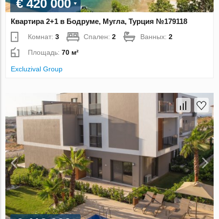
€ 420 000
Квартира 2+1 в Бодруме, Мугла, Турция №179118
Комнат:
3
Спален:
2
Ванных:
2
Площадь:
70 м²
Excluzival Group