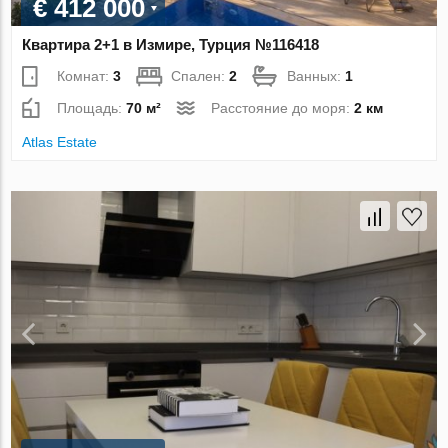
€ 412 000
Квартира 2+1 в Измире, Турция №116418
Комнат:
3
Спален:
2
Ванных:
1
Площадь:
70 м²
Расстояние до моря:
2 км
Atlas Estate