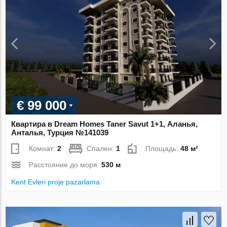
€ 99 000
Квартира в Dream Homes Taner Savut 1+1, Аланья,
Анталья, Турция №141039
Комнат:
2
Спален:
1
Площадь:
48 м²
Расстояние до моря:
530 м
Kent Evleri proje pazarlama