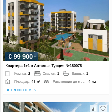
€ 99 900
Квартира 1+1 в Анталье, Турция №180075
Комнат:
2
Спален:
1
Ванных:
1
Площадь:
48 м²
Расстояние до моря:
4 км
UPTREND HOMES