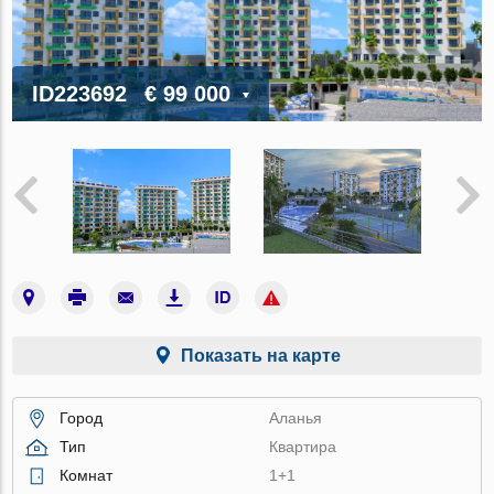
ID223692
€ 99 000
Показать на карте
Город
Аланья
Тип
Квартира
Комнат
1+1