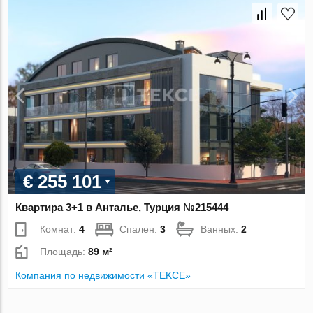
€ 255 101
Квартира 3+1 в Анталье, Турция №215444
Комнат:
4
Спален:
3
Ванных:
2
Площадь:
89 м²
Компания по недвижимости «TEKCE»