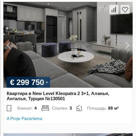
€ 299 750
Квартира в New Level Kleopatra 2 3+1, Аланья,
Анталья, Турция №130501
Комнат:
4
Спален:
3
Площадь:
88 м²
A Proje Pazarlama