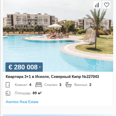
€ 280 008
Квартира 3+1 в Искеле, Северный Кипр №227043
Комнат:
4
Спален:
3
Ванных:
2
Площадь:
89 м²
Avertiss Real Estate