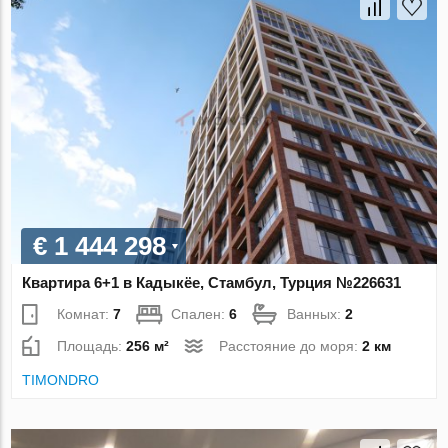
€ 1 444 298
Квартира 6+1 в Кадыкёе, Стамбул, Турция №226631
Комнат:
7
Спален:
6
Ванных:
2
Площадь:
256 м²
Расстояние до моря:
2 км
TIMONDRO