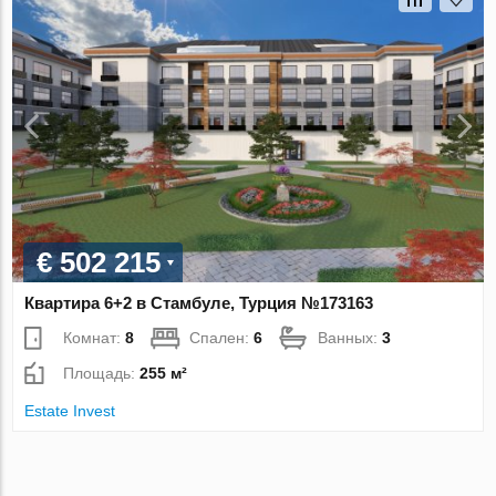
€ 502 215
Квартира 6+2 в Стамбуле, Турция №173163
Комнат:
8
Спален:
6
Ванных:
3
Площадь:
255 м²
Estate Invest