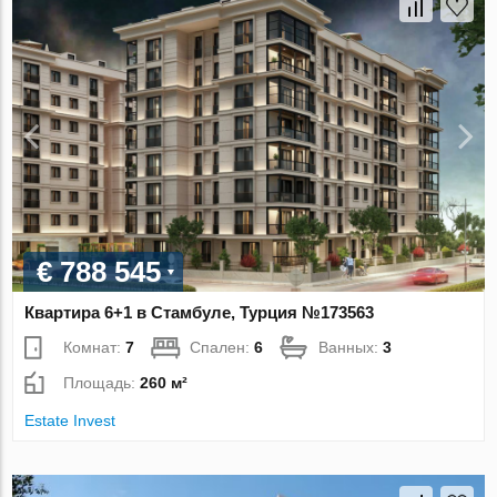
€ 788 545
Квартира 6+1 в Стамбуле, Турция №173563
Комнат:
7
Спален:
6
Ванных:
3
Площадь:
260 м²
Estate Invest