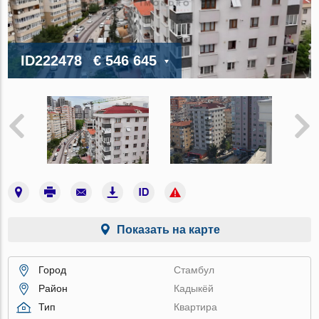
ID222478
€ 546 645
Показать на карте
Город
Стамбул
Район
Кадыкёй
Тип
Квартира