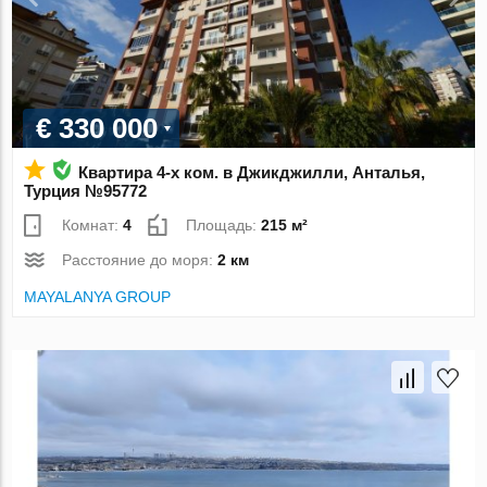
€ 330 000
Квартира 4-х ком. в Джикджилли, Анталья,
Турция №95772
Комнат:
4
Площадь:
215 м²
Расстояние до моря:
2 км
MAYALANYA GROUP