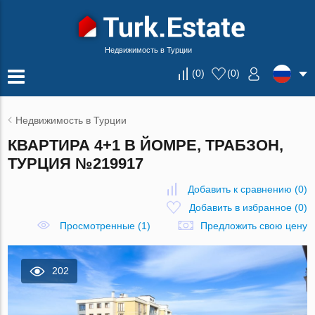
Недвижимость в Турции
(
0
)
(
0
)
Недвижимость в Турции
КВАРТИРА 4+1 В ЙОМРЕ, ТРАБЗОН,
ТУРЦИЯ №219917
Добавить к сравнению
(
0
)
Добавить в избранное
(
0
)
Просмотренные (1)
Предложить свою цену
202