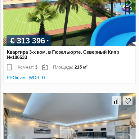
€ 313 396
Квартира 3-х ком. в Гюзельюрте, Северный Кипр
№186533
Комнат:
3
Площадь:
215 м²
PROinvest WORLD