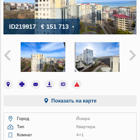
ID219917
€ 151 713
Показать на карте
Город
Йомра
Тип
Квартира
Комнат
4+1