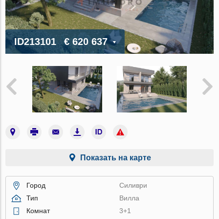
ID213101
€ 620 637
Показать на карте
Город
Силиври
Тип
Вилла
Комнат
3+1