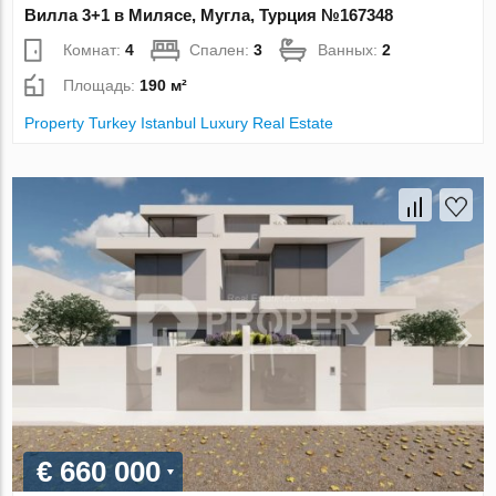
Вилла 3+1 в Милясе, Мугла, Турция №167348
Комнат:
4
Спален:
3
Ванных:
2
Площадь:
190 м²
Property Turkey Istanbul Luxury Real Estate
€ 660 000