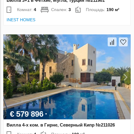
Вилла 3+1 в Фетхие, Мугла, Турция №211981
Комнат:
4
Спален:
3
Площадь:
190 м²
INEST HOMES
€ 579 896
Вилла 4-х ком. в Гирне, Северный Кипр №211026