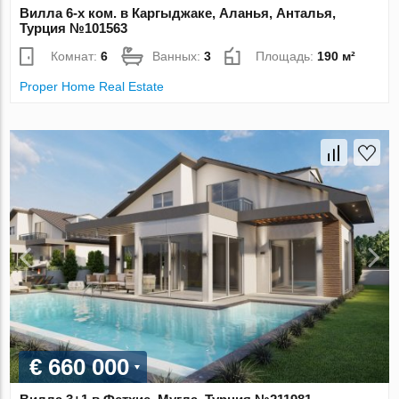
Вилла 6-х ком. в Каргыджаке, Аланья, Анталья,
Турция №101563
Комнат:
6
Ванных:
3
Площадь:
190 м²
Proper Home Real Estate
€ 660 000