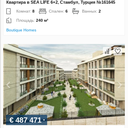
Квартира в SEA LİFE 6+2, Стамбул, Турция №161645
Комнат:
8
Спален:
6
Ванных:
2
Площадь:
240 м²
Boutique Homes
€ 487 471