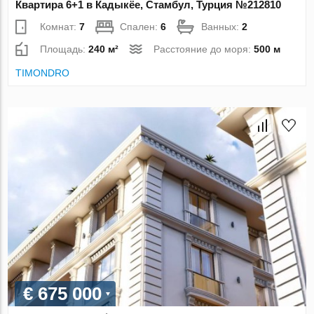
Квартира 6+1 в Кадыкёе, Стамбул, Турция №212810
Комнат:
7
Спален:
6
Ванных:
2
Площадь:
240 м²
Расстояние до моря:
500 м
TIMONDRO
€ 675 000