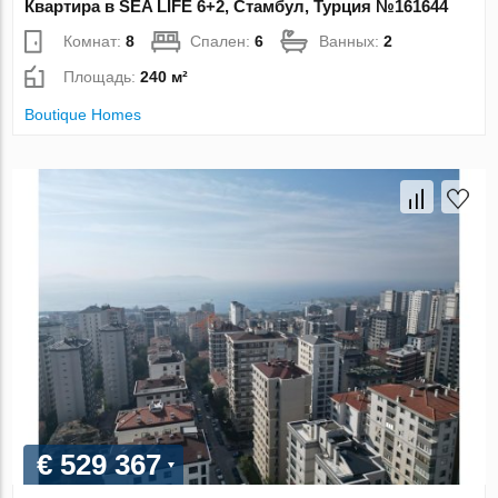
Квартира в SEA LİFE 6+2, Стамбул, Турция №161644
Комнат:
8
Спален:
6
Ванных:
2
Площадь:
240 м²
Boutique Homes
€ 529 367