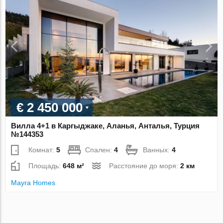
€ 2 450 000
Вилла 4+1 в Каргыджаке, Аланья, Анталья, Турция
№144353
Комнат:
5
Спален:
4
Ванных:
4
Площадь:
648 м²
Расстояние до моря:
2 км
Mayra Homes