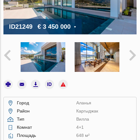
ID21249
€ 3 450 000
Город
Аланья
Район
Каргыджак
Тип
Вилла
Комнат
4+1
Площадь
648 м²