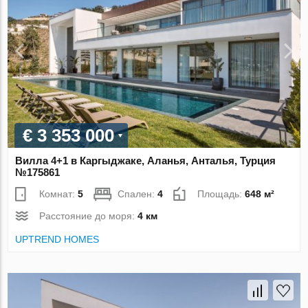
€ 3 353 000
Вилла 4+1 в Каргыджаке, Аланья, Анталья, Турция
№175861
Комнат:
5
Спален:
4
Площадь:
648 м²
Расстояние до моря:
4 км
UPTREND HOMES