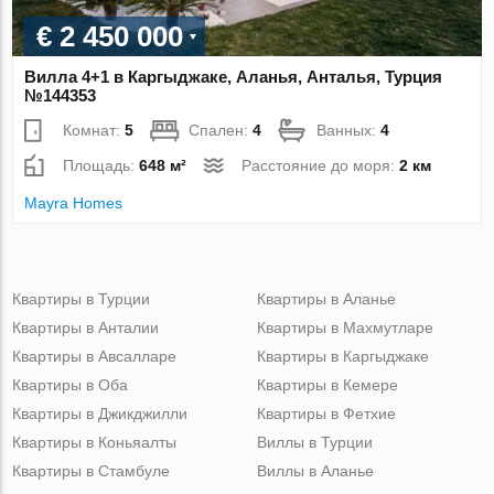
€ 2 450 000
Вилла 4+1 в Каргыджаке, Аланья, Анталья, Турция
№144353
Комнат:
5
Спален:
4
Ванных:
4
Площадь:
648 м²
Расстояние до моря:
2 км
Mayra Homes
Квартиры в Турции
Квартиры в Аланье
Квартиры в Анталии
Квартиры в Махмутларе
Квартиры в Авсалларе
Квартиры в Каргыджаке
Квартиры в Оба
Квартиры в Кемере
Квартиры в Джикджилли
Квартиры в Фетхие
Квартиры в Коньяалты
Виллы в Турции
Квартиры в Стамбуле
Виллы в Аланье