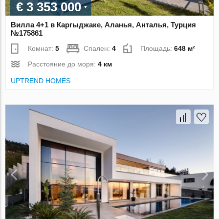
€ 3 353 000
Вилла 4+1 в Каргыджаке, Аланья, Анталья, Турция
№175861
Комнат:
5
Спален:
4
Площадь:
648 м²
Расстояние до моря:
4 км
UPTREND HOMES