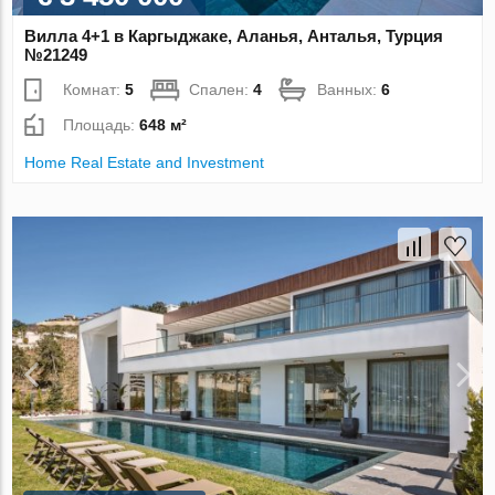
Вилла 4+1 в Каргыджаке, Аланья, Анталья, Турция
№21249
Комнат:
5
Спален:
4
Ванных:
6
Площадь:
648 м²
Home Real Estate and Investment