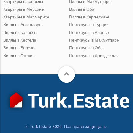
Квартиры в Конаклы
Виллы в Махмутларе
Квартиры в Мерсине
Виллы в Оба
Квартиры в Мармарисе
Виллы в Каргыджаке
Виллы в Авсалларе
Пентхаусы в Турции
Виллы в Конаклы
Пентхаусы в Аланье
Виллы в Кестеле
Пентхаусы в Махмутларе
Виллы в Белеке
Пентхаусы в Оба
Виллы в Фетхие
Пентхаусы в Джикджилли
© Turk.Estate 2026. Все права защищены.