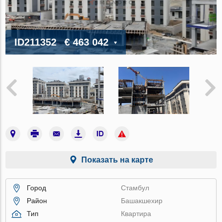
ID211352
€ 463 042
Показать на карте
Город
Стамбул
Район
Башакшехир
Тип
Квартира