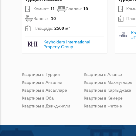
Комнат:
11
Спален:
10
Комн
Ванных:
10
Пло
Площадь:
2500 м²
Ко
«
Keyholders International
Property Group
Квартиры в Турции
Квартиры в Аланье
Квартиры в Анталии
Квартиры в Махмутларе
Квартиры в Авсалларе
Квартиры в Каргыджаке
Квартиры в Оба
Квартиры в Кемере
Квартиры в Джикджилли
Квартиры в Фетхие