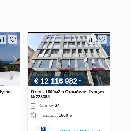
€ 12 116 982
угла,
Отель 1800м2 в Стамбуле, Турция
№223398
Комнат:
30
Площадь:
1800 м²