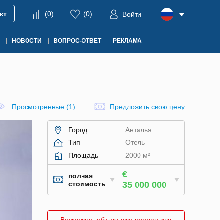
кт
(
0
)
(
0
)
Войти
НОВОСТИ
ВОПРОС-ОТВЕТ
РЕКЛАМА
Просмотренные (1)
Предложить свою цену
Город
Анталья
Тип
Отель
Площадь
2000 м²
€
полная
стоимость
35 000 000
Возможно, объект уже продан или