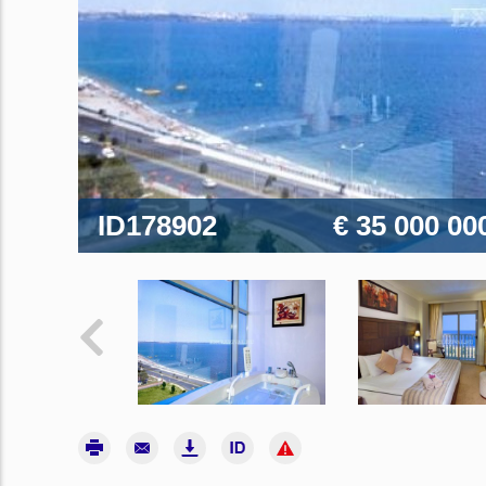
ID178902
€ 35 000 00