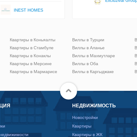
Excluzival Grou
INEST HOMES
Квартиры в Коньяалты
Виллы в Турции
В
Квартиры в Стамбуле
Виллы в Аланье
В
Квартиры в Конаклы
Виллы в Махмутларе
В
Квартиры в Мерсине
Виллы в Оба
В
Квартиры в Мармарисе
Виллы в Каргыджаке
В
ЦИЯ
НЕДВИЖИМОСТЬ
Новостройки
ики
Квартиры
 недвижимости
Квартиры в ЖК