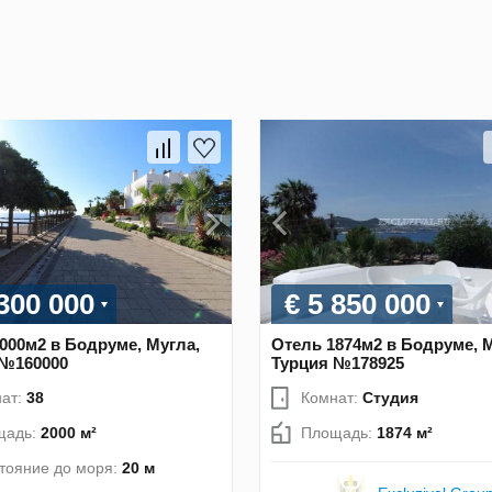
 300 000
€ 5 850 000
000м2 в Бодруме, Мугла,
Отель 1874м2 в Бодруме, М
 №160000
Турция №178925
ат:
38
Комнат:
Студия
щадь:
2000 м²
Площадь:
1874 м²
тояние до моря:
20 м