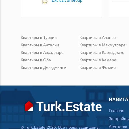
Excluzival Group
Квартиры в Турции
Квартиры в Аланье
Квартиры в Анталии
Квартиры в Махмутларе
Квартиры в Авсалларе
Квартиры в Каргыджаке
Квартиры в Оба
Квартиры в Кемере
Квартиры в Джикджилли
Квартиры в Фетхие
НАВИГА
Главная
Застройщ
Агентства
© Turk.Estate 2026. Все права защищены.