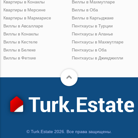
Квартиры в Конаклы
Виллы в Махмутларе
Квартиры в Мерсине
Виллы в Оба
Квартиры в Мармарисе
Виллы в Каргыджаке
Виллы в Авсалларе
Пентхаусы в Турции
Виллы в Конаклы
Пентхаусы в Аланье
Виллы в Кестеле
Пентхаусы в Махмутларе
Виллы в Белеке
Пентхаусы в Оба
Виллы в Фетхие
Пентхаусы в Джикджилли
© Turk.Estate 2026. Все права защищены.