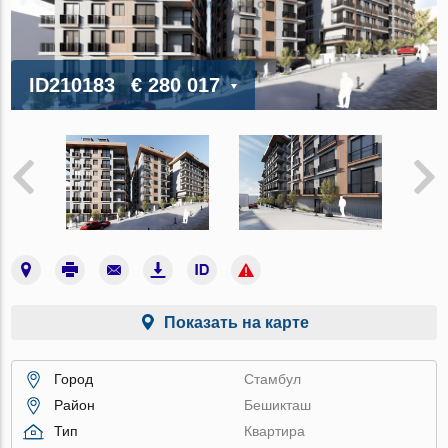
ID210183
€ 280 017
Показать на карте
Город
Стамбул
Район
Бешикташ
Тип
Квартира