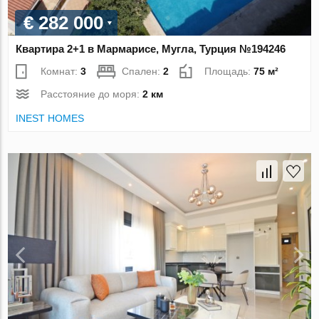
€ 282 000
Квартира 2+1 в Мармарисе, Мугла, Турция №194246
Комнат:
3
Спален:
2
Площадь:
75 м²
Расстояние до моря:
2 км
INEST HOMES