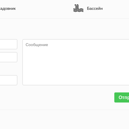
адовник
Бассейн
Отп