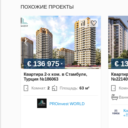
ПОХОЖИЕ ПРОЕКТЫ
€ 136 975
€ 1
Квартира 2-х ком. в Стамбуле,
Квартир
Турция №186063
№22140
Комнат:
2
Площадь:
63 м²
Комн
Ван
PROinvest WORLD
Ко
«