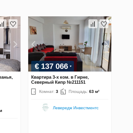
€ 137 066
ланья,
Квартира 3-х ком. в Гирне,
Северный Кипр №211151
Комнат:
3
Площадь:
63 м²
Левередж Инвестментс
м