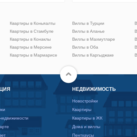
Квартиры в Коньяалты
Виллы в Турции
В
Квартиры в Стамбуле
Виллы в Аланье
В
Квартиры в Конаклы
Виллы в Махмутларе
В
Квартиры в Мерсине
Виллы в Оба
В
Квартиры в Мармарисе
Виллы в Каргыджаке
В
ЦИЯ
НЕДВИЖИМОСТЬ
Новостройки
ики
Квартиры
 недвижимости
Квартиры в ЖК
карте
Дома и виллы
вет
Пентхаусы