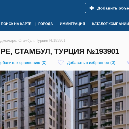
Добавить объе
ПОИСК НА КАРТЕ
ГОРОДА
ИММИГРАЦИЯ
КАТАЛОГ КОМПАНИЙ
агджыларе, Стамбул, Турция №193901
РЕ, СТАМБУЛ, ТУРЦИЯ №193901
обавить к сравнению
(
0
)
Добавить в избранное
(
0
)