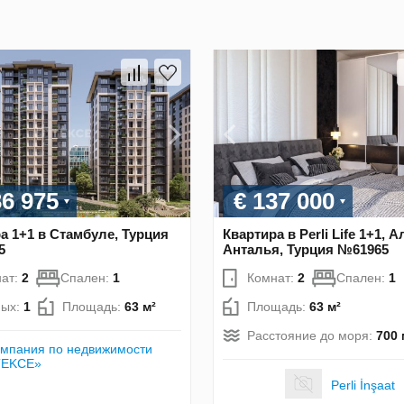
36 975
€ 137 000
а 1+1 в Стамбуле, Турция
Квартира в Perli Life 1+1, А
5
Анталья, Турция №61965
ат:
2
Спален:
1
Комнат:
2
Спален:
1
ных:
1
Площадь:
63 м²
Площадь:
63 м²
Расстояние до моря:
700 
мпания по недвижимости
TEKCE»
Perli İnşaat