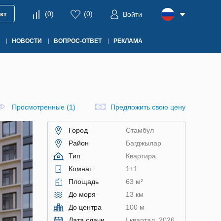
кт
(
0
)
(
0
)
Войти
НОВОСТИ
ВОПРОС-ОТВЕТ
РЕКЛАМА
Просмотренные (1)
Предложить свою цену
Город
Стамбул
Район
Багджылар
Тип
Квартира
Комнат
1+1
Площадь
63 м²
До моря
13 км
До центра
100 м
Дата сдачи
I квартал, 2026