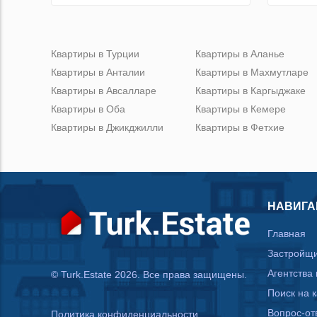
Квартиры в Турции
Квартиры в Аланье
Квартиры в Анталии
Квартиры в Махмутларе
Квартиры в Авсалларе
Квартиры в Каргыджаке
Квартиры в Оба
Квартиры в Кемере
Квартиры в Джикджилли
Квартиры в Фетхие
НАВИГА
Главная
Застройщ
Агентства
© Turk.Estate 2026. Все права защищены.
Поиск на 
Вопрос-от
Политика конфиденциальности