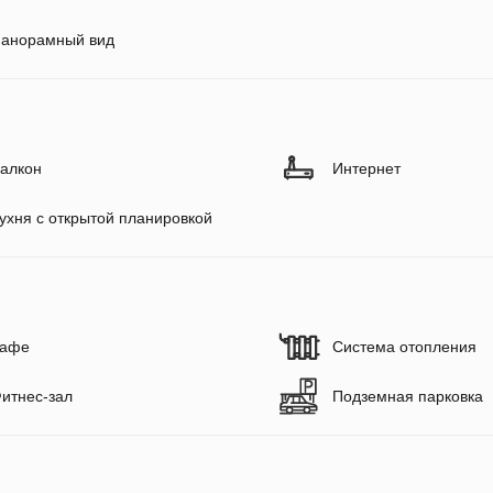
анорамный вид
алкон
Интернет
ухня с открытой планировкой
афе
Система отопления
итнес-зал
Подземная парковка