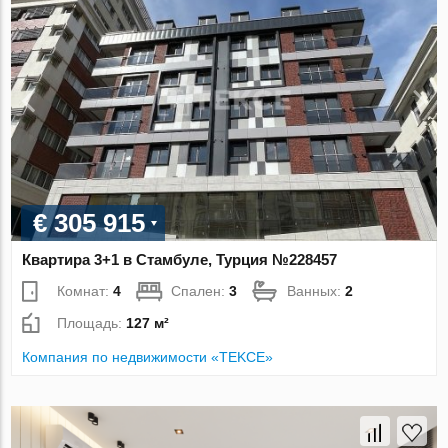
€ 305 915
Квартира 3+1 в Стамбуле, Турция №228457
Комнат:
4
Спален:
3
Ванных:
2
Площадь:
127 м²
Компания по недвижимости «TEKCE»