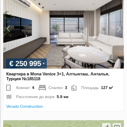
€ 250 995
Квартира в Mona Venice 3+1, Алтынташ, Анталья,
Турция №185118
Комнат:
4
Спален:
3
Площадь:
127 м²
Расстояние до моря:
5.9 км
Verado Construction