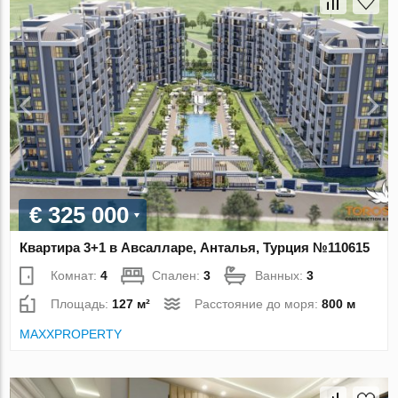
€ 325 000
Квартира 3+1 в Авсалларе, Анталья, Турция №110615
Комнат:
4
Спален:
3
Ванных:
3
Площадь:
127 м²
Расстояние до моря:
800 м
MAXXPROPERTY