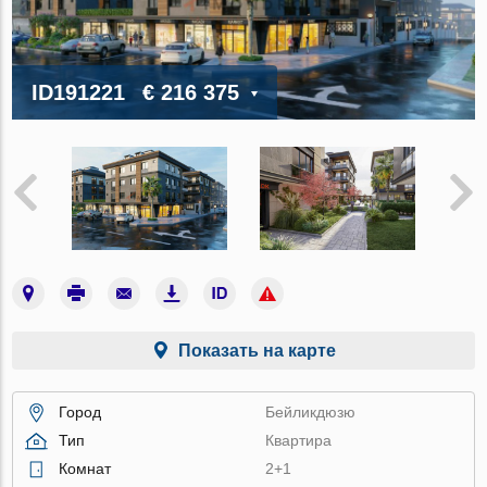
ID191221
€ 216 375
Показать на карте
Город
Бейликдюзю
Тип
Квартира
Комнат
2+1