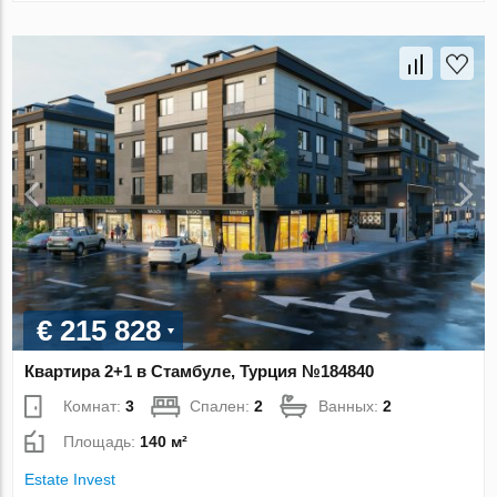
€ 215 828
Квартира 2+1 в Стамбуле, Турция №184840
Комнат:
3
Спален:
2
Ванных:
2
Площадь:
140 м²
Estate Invest