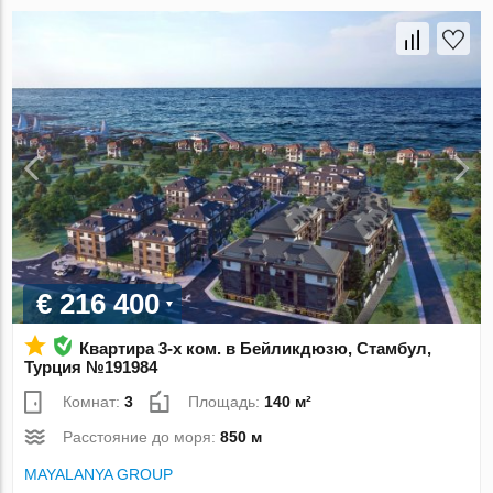
€ 216 400
Квартира 3-х ком. в Бейликдюзю, Стамбул,
Турция №191984
Комнат:
3
Площадь:
140 м²
Расстояние до моря:
850 м
MAYALANYA GROUP