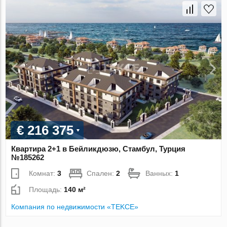
€ 216 375
Квартира 2+1 в Бейликдюзю, Стамбул, Турция
№185262
Комнат:
3
Спален:
2
Ванных:
1
Площадь:
140 м²
Компания по недвижимости «TEKCE»