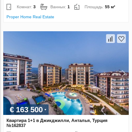
Комнат:
3
Ванных:
1
Площадь:
55 м²
Proper Home Real Estate
€ 163 500
Квартира 1+1 в Джикджилли, Анталья, Турция
№162837