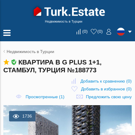
Недвижимость в Турции
(
0
)
(
0
)
Недвижимость в Турции
КВАРТИРА В G PLUS 1+1,
СТАМБУЛ, ТУРЦИЯ №188773
Добавить к сравнению
(
0
)
Добавить в избранное
(
0
)
Просмотренные (1)
Предложить свою цену
1736