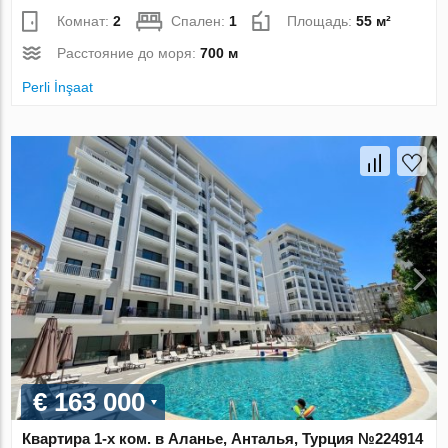
Комнат:
2
Спален:
1
Площадь:
55 м²
Расстояние до моря:
700 м
Perli İnşaat
€ 163 000
Квартира 1-х ком. в Аланье, Анталья, Турция №224914