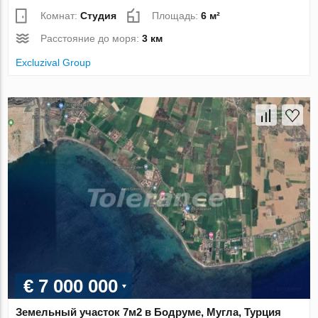
Комнат:
Студия
Площадь:
6 м²
Расстояние до моря:
3 км
Excluzival Group
€ 7 000 000
Земельный участок 7м2 в Бодруме, Мугла, Турция