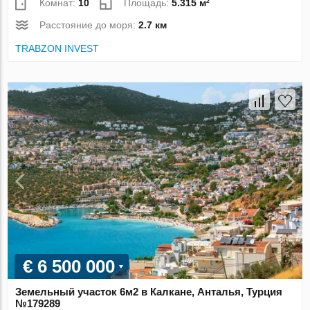
Комнат:
10
Площадь:
5.315 м²
Расстояние до моря:
2.7 км
TRABZON INVEST
€ 6 500 000
Земельный участок 6м2 в Калкане, Анталья, Турция
№179289