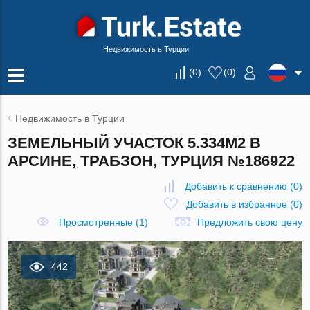
Недвижимость в Турции
(
0
)
(
0
)
Недвижимость в Турции
ЗЕМЕЛЬНЫЙ УЧАСТОК 5.334М2 В
АРСИНЕ, ТРАБЗОН, ТУРЦИЯ №186922
Добавить к сравнению
(
0
)
Добавить в избранное
(
0
)
Просмотренные (1)
Предложить свою цену
442