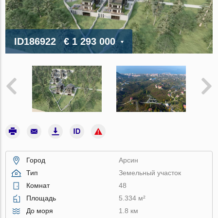
ID186922
€ 1 293 000
Город
Арсин
Тип
Земельный участок
Комнат
48
Площадь
5.334 м²
До моря
1.8 км