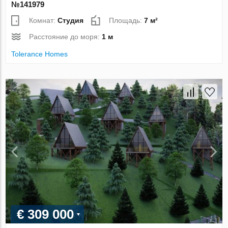
№141979
Комнат:
Студия
Площадь:
7 м²
Расстояние до моря:
1 м
Tolerance Homes
€ 309 000