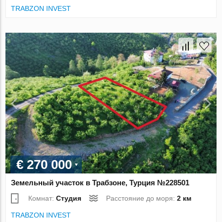
TRABZON INVEST
€ 270 000
Земельный участок в Трабзоне, Турция №228501
Комнат:
Студия
Расстояние до моря:
2 км
TRABZON INVEST