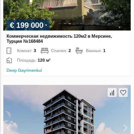
€ 199 000
Коммерческая недвижимость 120м2 в Мерсине,
Турция №168484
Комнат:
3
Спален:
2
Ванных:
1
Площадь:
120 м²
Deep Gayrimenkul