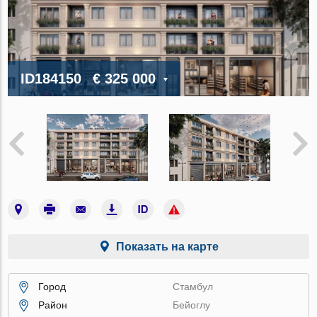
ID184150
€ 325 000
Показать на карте
Город
Стамбул
Район
Бейоглу