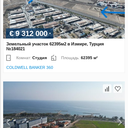
€ 9 312 000
Земельный участок 62395м2 в Измире, Турция
№184021
Комнат:
Студия
Площадь:
62395 м²
COLDWELL BANKER 360