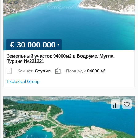
€ 30 000 000
Земельный участок 94000м2 в Бодруме, Мугла,
Турция №221221
Комнат:
Студия
Площадь:
94000 м²
Excluzival Group