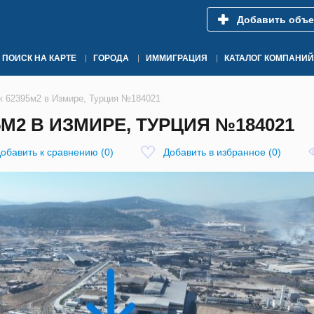
Добавить объе
ПОИСК НА КАРТЕ
ГОРОДА
ИММИГРАЦИЯ
КАТАЛОГ КОМПАНИЙ
к 62395м2 в Измире, Турция №184021
М2 В ИЗМИРЕ, ТУРЦИЯ №184021
обавить к сравнению
(
0
)
Добавить в избранное
(
0
)