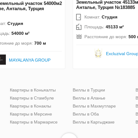
Земельный участок 45133м
емельный участок 54000м2
Анталье, Турция №183885
ле, Анталья, Турция
Комнат:
Студия
ат:
Студия
Площадь:
45133 м²
щадь:
54000 м²
Расстояние до моря:
500 
тояние до моря:
700 м
Excluzival Grou
MAYALANYA GROUP
Квартиры в Коньяалты
Виллы в Турции
В
Квартиры в Стамбуле
Виллы в Аланье
В
Квартиры в Конаклы
Виллы в Махмутларе
В
Квартиры в Мерсине
Виллы в Оба
В
Квартиры в Мармарисе
Виллы в Каргыджаке
В