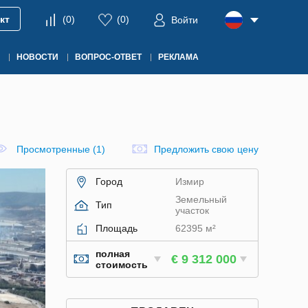
кт
(
0
)
(
0
)
Войти
НОВОСТИ
ВОПРОС-ОТВЕТ
РЕКЛАМА
Просмотренные (1)
Предложить свою цену
Город
Измир
Земельный
Тип
участок
Площадь
62395 м²
полная
€ 9 312 000
стоимость