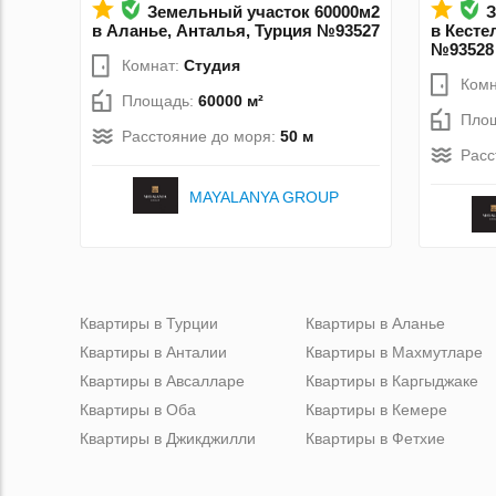
Земельный участок 60000м2
З
в Аланье, Анталья, Турция №93527
в Кесте
№93528
Комнат:
Студия
Комн
Площадь:
60000 м²
Пло
Расстояние до моря:
50 м
Расс
MAYALANYA GROUP
Квартиры в Турции
Квартиры в Аланье
Квартиры в Анталии
Квартиры в Махмутларе
Квартиры в Авсалларе
Квартиры в Каргыджаке
Квартиры в Оба
Квартиры в Кемере
Квартиры в Джикджилли
Квартиры в Фетхие