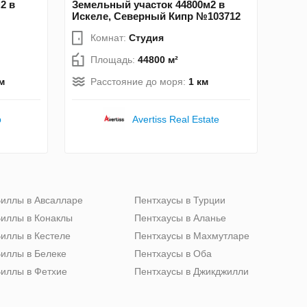
2 в
Земельный участок 44800м2 в
Искеле, Северный Кипр №103712
Комнат:
Студия
Площадь:
44800 м²
м
Расстояние до моря:
1 км
p
Avertiss Real Estate
иллы в Авсалларе
Пентхаусы в Турции
иллы в Конаклы
Пентхаусы в Аланье
иллы в Кестеле
Пентхаусы в Махмутларе
иллы в Белеке
Пентхаусы в Оба
иллы в Фетхие
Пентхаусы в Джикджилли