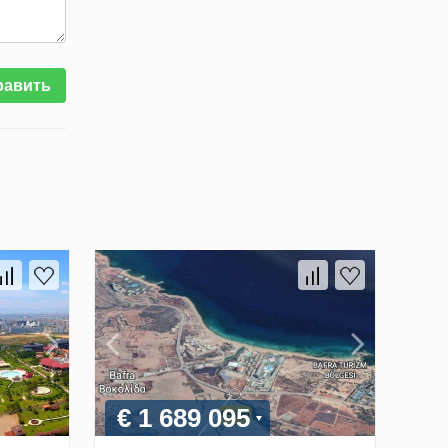
равить
€ 1 689 095