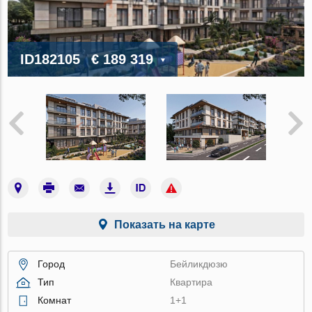
ID182105
€ 189 319
Показать на карте
Город
Бейликдюзю
Тип
Квартира
Комнат
1+1