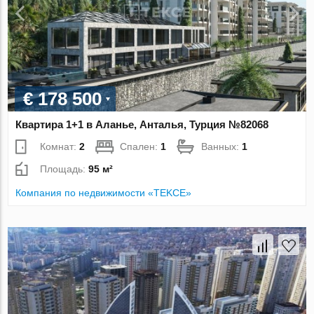
€ 178 500
Квартира 1+1 в Аланье, Анталья, Турция №82068
Комнат:
2
Спален:
1
Ванных:
1
Площадь:
95 м²
Компания по недвижимости «TEKCE»