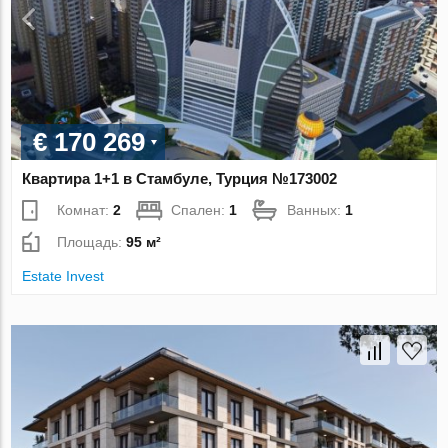
€ 170 269
Квартира 1+1 в Стамбуле, Турция №173002
Комнат:
2
Спален:
1
Ванных:
1
Площадь:
95 м²
Estate Invest