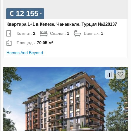
€ 12 155
Квартира 1+1 в Кепезе, Чанаккале, Турция №228137
Комнат:
2
Спален:
1
Ванных:
1
Площадь:
70.05 м²
Homes And Beyond