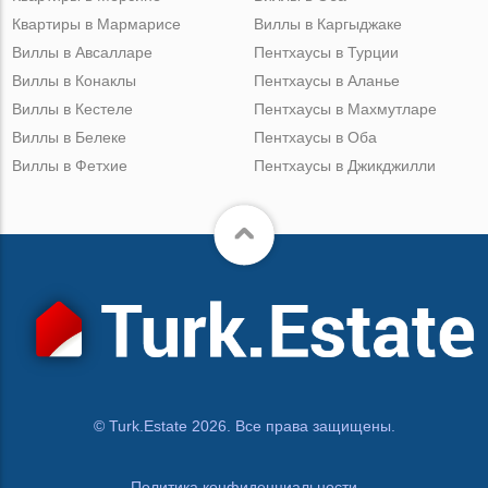
Квартиры в Мармарисе
Виллы в Каргыджаке
Виллы в Авсалларе
Пентхаусы в Турции
Виллы в Конаклы
Пентхаусы в Аланье
Виллы в Кестеле
Пентхаусы в Махмутларе
Виллы в Белеке
Пентхаусы в Оба
Виллы в Фетхие
Пентхаусы в Джикджилли
© Turk.Estate 2026. Все права защищены.
Политика конфиденциальности