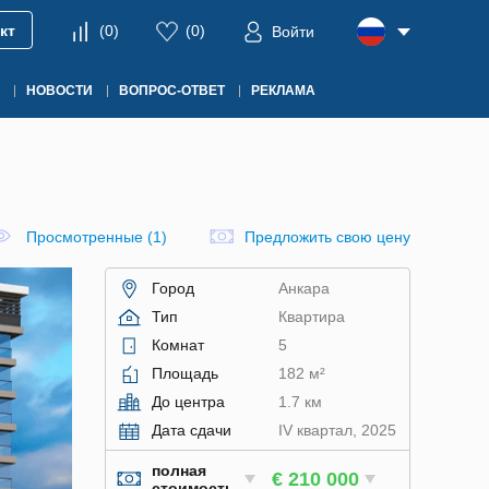
кт
(
0
)
(
0
)
Войти
НОВОСТИ
ВОПРОС-ОТВЕТ
РЕКЛАМА
Просмотренные (1)
Предложить свою цену
Город
Анкара
Тип
Квартира
Комнат
5
Площадь
182 м²
До центра
1.7 км
Дата сдачи
IV квартал, 2025
полная
€ 210 000
стоимость