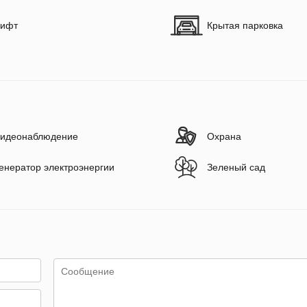
ифт
Крытая парковка
идеонаблюдение
Охрана
енератор электроэнергии
Зеленый сад