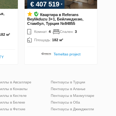
€ 407 519
ья,
Квартира в Referans
Beylikduzu 3+1, Бейликдюзю,
Стамбул, Турция №84855
Комнат:
4
Спален:
3
182 м²
Площадь:
182 м²
Temeltas project
TY
иллы в Авсалларе
Пентхаусы в Турции
иллы в Конаклы
Пентхаусы в Аланье
иллы в Кестеле
Пентхаусы в Махмутларе
иллы в Белеке
Пентхаусы в Оба
иллы в Фетхие
Пентхаусы в Джикджилли