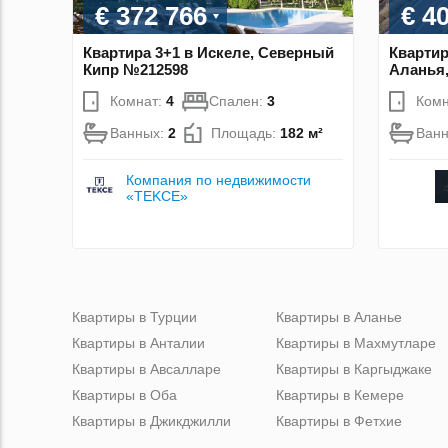
€ 372 766
€ 4
Квартира 3+1 в Искеле, Северный
Квартир
Кипр №212598
Аланья,
Комнат:
4
Спален:
3
Комн
Ванных:
2
Площадь:
182 м²
Ван
Компания по недвижимости
«TEKCE»
Квартиры в Турции
Квартиры в Аланье
Квартиры в Анталии
Квартиры в Махмутларе
Квартиры в Авсалларе
Квартиры в Каргыджаке
Квартиры в Оба
Квартиры в Кемере
Квартиры в Джикджилли
Квартиры в Фетхие