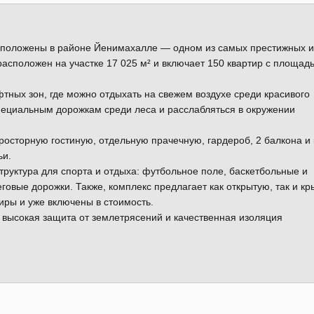
сположены в районе Йенимахалле — одном из самых престижных и
асположен на участке 17 025 м² и включает 150 квартир с площад
ных зон, где можно отдыхать на свежем воздухе среди красивого
пециальным дорожкам среди леса и расслабляться в окружении
росторную гостиную, отдельную прачечную, гардероб, 2 балкона и
ьи.
руктура для спорта и отдыха: футбольное поле, баскетбольные и
говые дорожки. Также, комплекс предлагает как открытую, так и к
иры и уже включены в стоимость.
 высокая защита от землетрясений и качественная изоляция