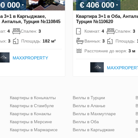
00 000
€ 406 000
а 3+1 в Каргыджаке,
Квартира 3+1 в Оба, Антал
 Анталья, Турция №110845
Турция №110620
ат:
4
Спален:
3
Комнат:
4
Спален:
3
ных:
3
Площадь:
182 м²
Ванных:
3
Площадь:
Расстояние до моря:
3 м
MAXXPROPERTY
MAXXPROPER
Квартиры в Коньяалты
Виллы в Турции
В
Квартиры в Стамбуле
Виллы в Аланье
В
Квартиры в Конаклы
Виллы в Махмутларе
В
Квартиры в Мерсине
Виллы в Оба
В
Квартиры в Мармарисе
Виллы в Каргыджаке
В