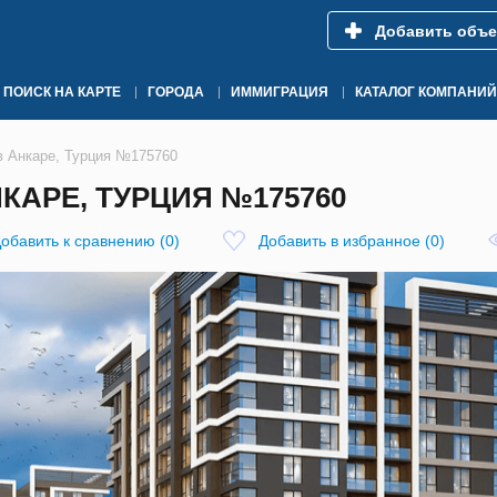
Добавить объе
ПОИСК НА КАРТЕ
ГОРОДА
ИММИГРАЦИЯ
КАТАЛОГ КОМПАНИЙ
 в Анкаре, Турция №175760
НКАРЕ, ТУРЦИЯ №175760
обавить к сравнению
(
0
)
Добавить в избранное
(
0
)