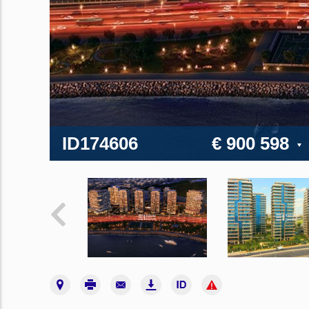
ID174606
€ 900 598