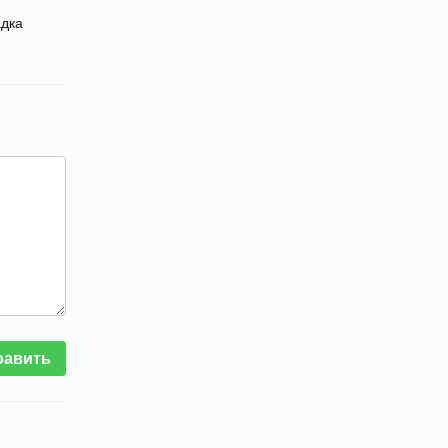
дка
равить