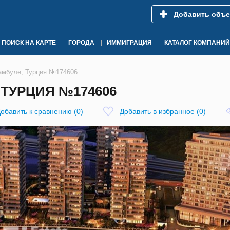
Добавить объе
ПОИСК НА КАРТЕ
ГОРОДА
ИММИГРАЦИЯ
КАТАЛОГ КОМПАНИЙ
тамбуле, Турция №174606
 ТУРЦИЯ №174606
обавить к сравнению
(
0
)
Добавить в избранное
(
0
)