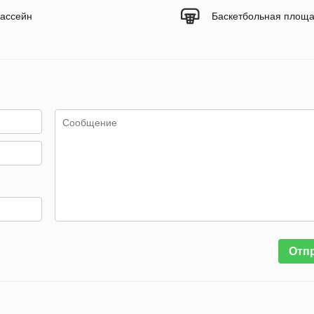
ассейн
Баскетбольная площа
Отп