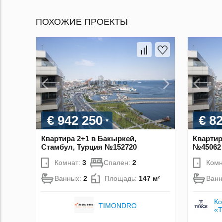
ПОХОЖИЕ ПРОЕКТЫ
€ 942 250
€ 8
Квартира 2+1 в Бакыркей,
Квартир
Стамбул, Турция №152720
№45062
Комнат:
3
Спален:
2
Комн
Ванных:
2
Площадь:
147 м²
Ван
Ко
TIMONDRO
«