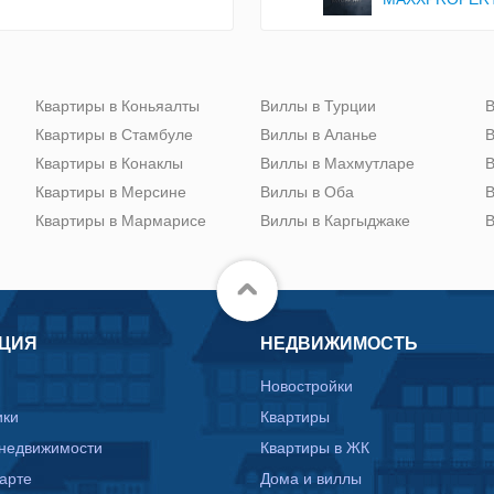
Квартиры в Коньяалты
Виллы в Турции
В
Квартиры в Стамбуле
Виллы в Аланье
В
Квартиры в Конаклы
Виллы в Махмутларе
В
Квартиры в Мерсине
Виллы в Оба
В
Квартиры в Мармарисе
Виллы в Каргыджаке
В
ЦИЯ
НЕДВИЖИМОСТЬ
Новостройки
ики
Квартиры
 недвижимости
Квартиры в ЖК
карте
Дома и виллы