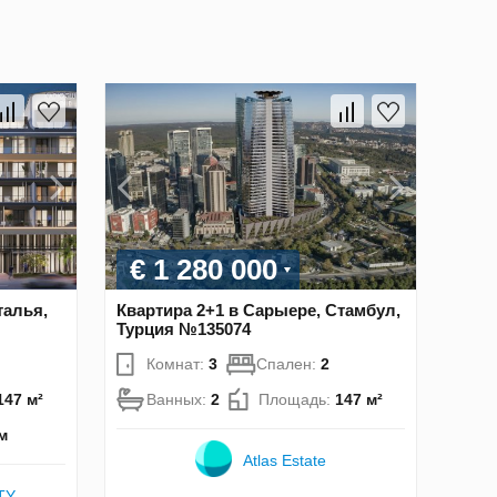
€ 1 280 000
талья,
Квартира 2+1 в Сарыере, Стамбул,
Турция №135074
Комнат:
3
Спален:
2
147 м²
Ванных:
2
Площадь:
147 м²
м
Atlas Estate
TY