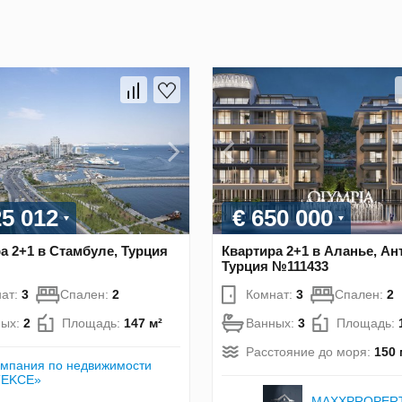
25 012
€ 650 000
а 2+1 в Стамбуле, Турция
Квартира 2+1 в Аланье, Ан
Турция №111433
ат:
3
Спален:
2
Комнат:
3
Спален:
2
ных:
2
Площадь:
147 м²
Ванных:
3
Площадь:
Расстояние до моря:
150 
мпания по недвижимости
TEKCE»
MAXXPROPER