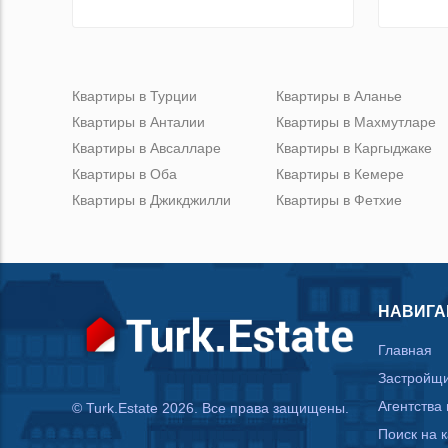
Квартиры в Турции
Квартиры в Аланье
Квартиры в Анталии
Квартиры в Махмутларе
Квартиры в Авсалларе
Квартиры в Каргыджаке
Квартиры в Оба
Квартиры в Кемере
Квартиры в Джикджилли
Квартиры в Фетхие
НАВИГА
Главная
Застройщ
Агентства
© Turk.Estate 2026. Все права защищены.
Поиск на 