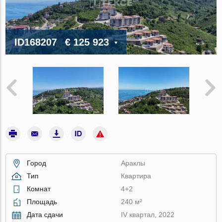
ID168207
€ 125 923
Город
Араклы
Тип
Квартира
Комнат
4+2
Площадь
240 м²
Дата сдачи
IV квартал, 2022