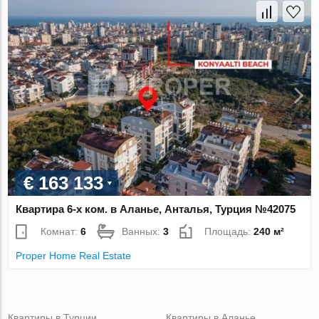
€ 163 133
Квартира 6-х ком. в Аланье, Анталья, Турция №42075
Комнат:
6
Ванных:
3
Площадь:
240 м²
Proper Home Real Estate
Квартиры в Турции
Квартиры в Аланье