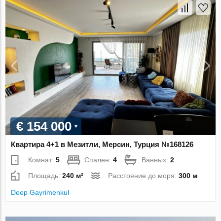
€ 154 000
Квартира 4+1 в Мезитли, Мерсин, Турция №168126
Комнат:
5
Спален:
4
Ванных:
2
Площадь:
240 м²
Расстояние до моря:
300 м
Deep Gayrimenkul