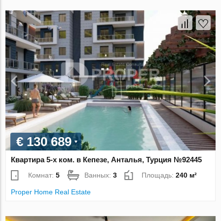
€ 130 689
Квартира 5-х ком. в Кепезе, Анталья, Турция №92445
Комнат:
5
Ванных:
3
Площадь:
240 м²
Proper Home Real Estate