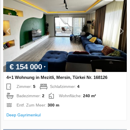
€ 154 000
4+1 Wohnung in Mezitli, Mersin, Türkei Nr. 168126
Zimmer:
5
Schlafzimmer:
4
Badezimmer:
2
Wohnfläche:
240 m²
Entf. Zum Meer:
300 m
Deep Gayrimenkul