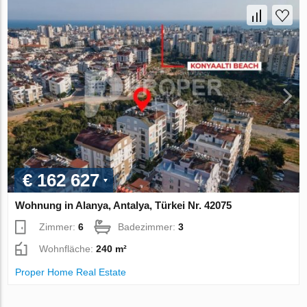
€ 162 627
Wohnung in Alanya, Antalya, Türkei Nr. 42075
Zimmer:
6
Badezimmer:
3
Wohnfläche:
240 m²
Proper Home Real Estate