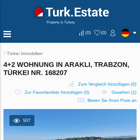
Property in Turkey
(
0
)
(
0
)
Türkeı Immobilien
4+2 WOHNUNG IN ARAKLI, TRABZON,
TÜRKEI NR. 168207
Zum Vergleich hinzufügen
(
0
)
Zur Favoritenliste hinzufügen
(
0
)
Gesehen (1)
Bieten Sie Ihren Preis an
507