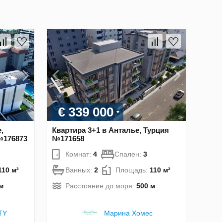
€ 339 000
,
Квартира 3+1 в Анталье, Турция
№176873
№171658
Комнат:
4
Спален:
3
110 м²
Ванных:
2
Площадь:
110 м²
м
Расстояние до моря:
500 м
TY
Марина Хомес