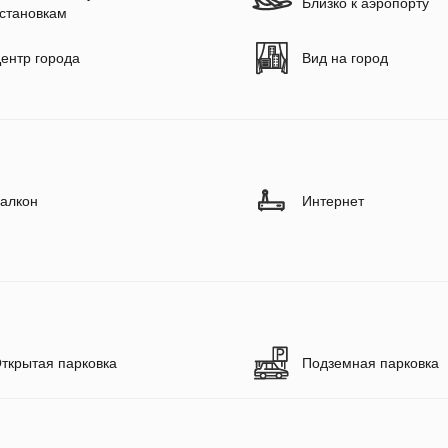
Близко к аэропорту
становкам
ентр города
Вид на город
алкон
Интернет
ткрытая парковка
Подземная парковка