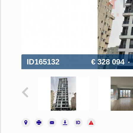
ID165132
€ 328 094