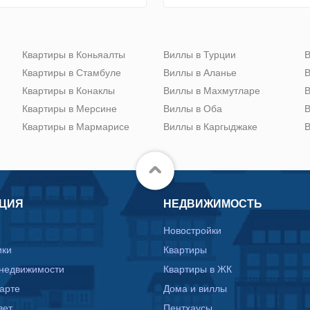
Квартиры в Коньяалты
Виллы в Турции
В
Квартиры в Стамбуле
Виллы в Аланье
В
Квартиры в Конаклы
Виллы в Махмутларе
В
Квартиры в Мерсине
Виллы в Оба
В
Квартиры в Мармарисе
Виллы в Каргыджаке
В
ЦИЯ
НЕДВИЖИМОСТЬ
Новостройки
ики
Квартиры
 недвижимости
Квартиры в ЖК
карте
Дома и виллы
вет
Пентхаусы