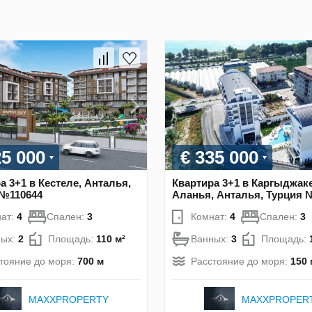
25 000
€ 335 000
а 3+1 в Кестеле, Анталья,
Квартира 3+1 в Каргыджаке
 №110644
Аланья, Анталья, Турция 
ат:
4
Спален:
3
Комнат:
4
Спален:
3
ных:
2
Площадь:
110 м²
Ванных:
3
Площадь:
тояние до моря:
700 м
Расстояние до моря:
150 
MAXXPROPERTY
MAXXPROPER