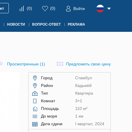
кт
(
0
)
(
0
)
Войти
НОВОСТИ
ВОПРОС-ОТВЕТ
РЕКЛАМА
Просмотренные (1)
Предложить свою цену
Город
Стамбул
Район
Кадыкёй
Тип
Квартира
Комнат
3+1
Площадь
110 м²
До моря
1 км
Дата сдачи
I квартал, 2024