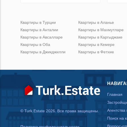
Квартиры в Турции
Квартиры в Аланье
Квартиры в Анталии
Квартиры в Махмутларе
Квартиры в Авсалларе
Квартиры в Каргыджаке
Квартиры в Оба
Квартиры в Кемере
Квартиры в Джикджилли
Квартиры в Фетхие
НАВИГА
Главная
Застройщ
Агентства
© Turk.Estate 2026. Все права защищены.
Поиск на 
Вопрос-от
Политика конфиденциальности