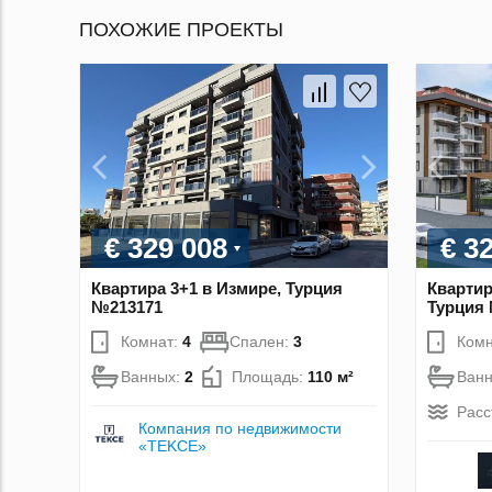
ПОХОЖИЕ ПРОЕКТЫ
€ 329 008
€ 3
Квартира 3+1 в Измире, Турция
Квартир
№213171
Турция
Комнат:
4
Спален:
3
Комн
Ванных:
2
Площадь:
110 м²
Ван
Расс
Компания по недвижимости
«TEKCE»