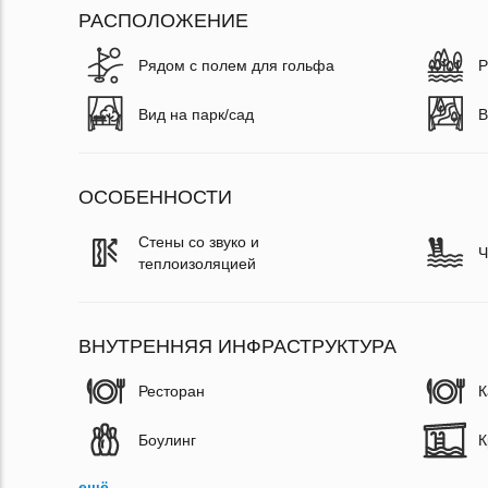
РАСПОЛОЖЕНИЕ
Рядом с полем для гольфа
Р
Вид на парк/сад
В
ОСОБЕННОСТИ
Стены со звуко и
Ч
теплоизоляцией
ВНУТРЕННЯЯ ИНФРАСТРУКТУРА
Ресторан
К
Боулинг
К
ещё