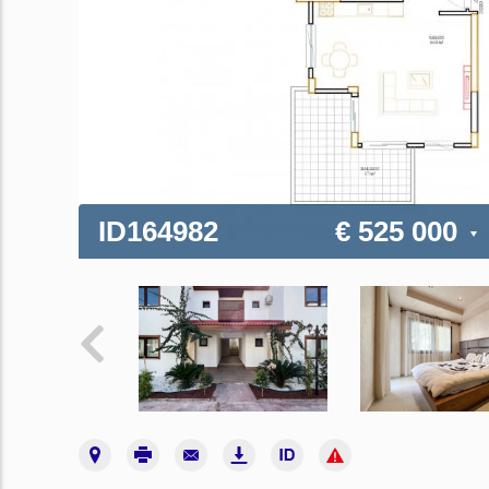
ID164982
€ 525 000