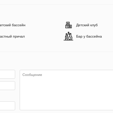
етский бассейн
Детский клуб
астный причал
Бар у бассейна