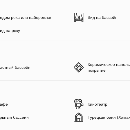
ядом река или набережная
Вид на бассейн
ид на реку
Керамическое наполь
астный бассейн
покрытие
афе
Кинотеатр
рытый бассейн
Турецкая баня (Хама