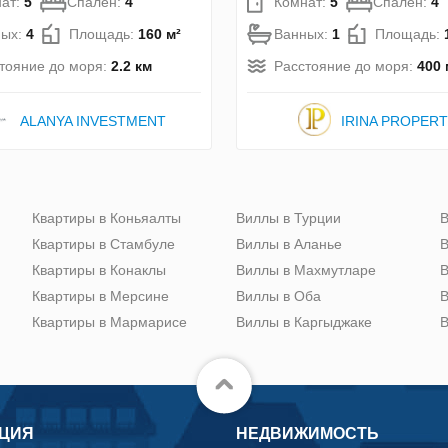
ат:
5
Спален:
4
Комнат:
5
Спален:
4
ных:
4
Площадь:
160 м²
Ванных:
1
Площадь:
тояние до моря:
2.2 км
Расстояние до моря:
400 
ALANYA INVESTMENT
IRINA PROPER
Квартиры в Коньяалты
Виллы в Турции
В
Квартиры в Стамбуле
Виллы в Аланье
В
Квартиры в Конаклы
Виллы в Махмутларе
В
Квартиры в Мерсине
Виллы в Оба
В
Квартиры в Мармарисе
Виллы в Каргыджаке
В
ЦИЯ
НЕДВИЖИМОСТЬ