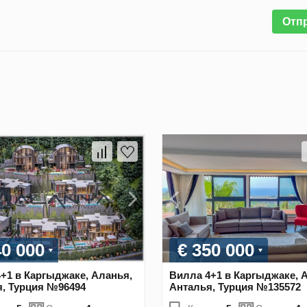
Отп
40 000
€ 350 000
+1 в Каргыджаке, Аланья,
Вилла 4+1 в Каргыджаке, 
, Турция №96494
Анталья, Турция №135572