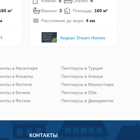
Комнат:
5
Спален:
4
160 м²
Ванных:
3
Площадь:
160 м²
м
Расстояние до моря:
4 км
TY
Aegean Dream Homes
иллы в Авсалларе
Пентхаусы в Турции
иллы в Конаклы
Пентхаусы в Аланье
иллы в Кестеле
Пентхаусы в Махмутларе
иллы в Белеке
Пентхаусы в Оба
иллы в Фетхие
Пентхаусы в Джикджилли
КОНТАКТЫ