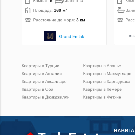
Комнат:
5
Спален:
4
Комн
Площадь:
160 м²
Ван
Расстояние до моря:
3 км
Расс
Grand Emlak
Квартиры в Турции
Квартиры в Аланье
Квартиры в Анталии
Квартиры в Махмутларе
Квартиры в Авсалларе
Квартиры в Каргыджаке
Квартиры в Оба
Квартиры в Кемере
Квартиры в Джикджилли
Квартиры в Фетхие
НАВИГА