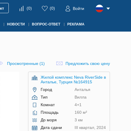
кт
(
0
)
(
0
)
Войти
НОВОСТИ
ВОПРОС-ОТВЕТ
РЕКЛАМА
Просмотренные (1)
Предложить свою цену
Жилой комплекс Neva RiverSide в
Анталье, Турция №164915
Город
Анталья
Тип
Вилла
Комнат
4+1
Площадь
160 м²
До моря
3 км
Дата сдачи
III квартал, 2024