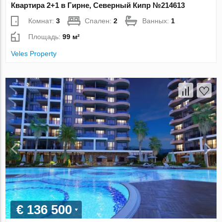
Квартира 2+1 в Гирне, Северный Кипр №214613
Комнат:
3
Спален:
2
Ванных:
1
Площадь:
99 м²
Veles Property
€ 136 500