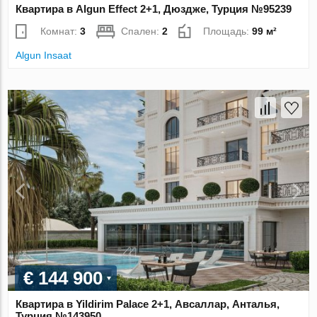
Квартира в Algun Effect 2+1, Дюздже, Турция №95239
Комнат:
3
Спален:
2
Площадь:
99 м²
Algun Insaat
€ 144 900
Квартира в Yildirim Palace 2+1, Авсаллар, Анталья,
Турция №143950