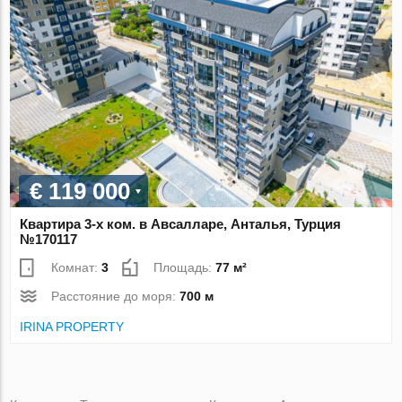
€ 119 000
Квартира 3-х ком. в Авсалларе, Анталья, Турция
№170117
Комнат:
3
Площадь:
77 м²
Расстояние до моря:
700 м
IRINA PROPERTY