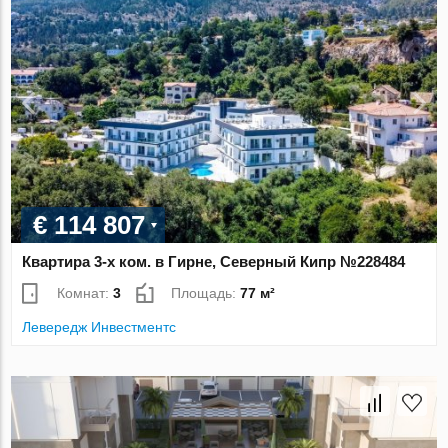
€ 114 807
Квартира 3-х ком. в Гирне, Северный Кипр №228484
Комнат:
3
Площадь:
77 м²
Левередж Инвестментс