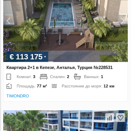
€ 113 175
Квартира 2+1 в Кепезе, Анталья, Турция №228531
Комнат:
3
Спален:
2
Ванных:
1
Площадь:
77 м²
Расстояние до моря:
12 км
TIMONDRO