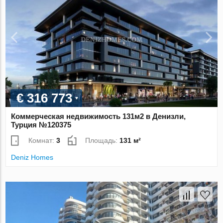
€ 316 773
Коммерческая недвижимость 131м2 в Денизли,
Турция №120375
Комнат:
3
Площадь:
131 м²
Deniz Homes