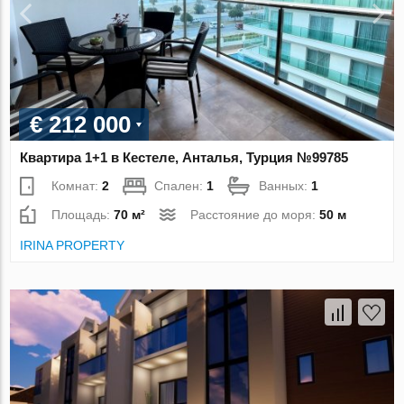
€ 212 000
Квартира 1+1 в Кестеле, Анталья, Турция №99785
Комнат:
2
Спален:
1
Ванных:
1
Площадь:
70 м²
Расстояние до моря:
50 м
IRINA PROPERTY