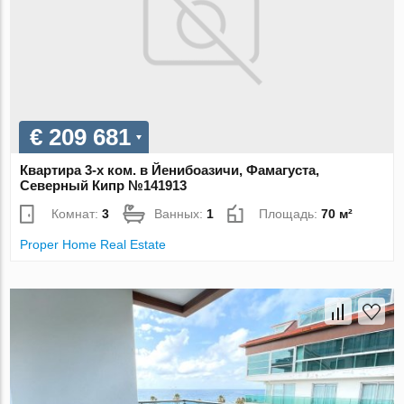
€ 209 681
Квартира 3-х ком. в Йенибоазичи, Фамагуста,
Северный Кипр №141913
Комнат:
3
Ванных:
1
Площадь:
70 м²
Proper Home Real Estate