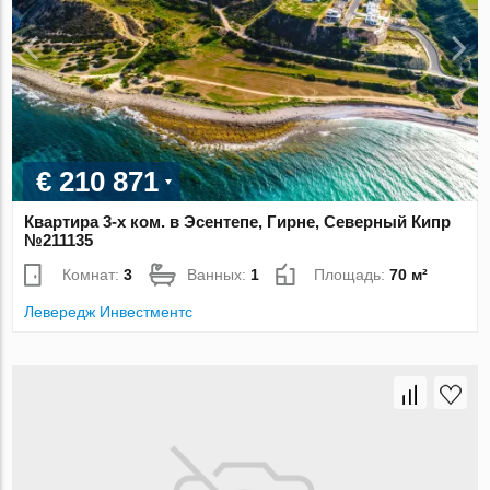
€ 210 871
Квартира 3-х ком. в Эсентепе, Гирне, Северный Кипр
№211135
Комнат:
3
Ванных:
1
Площадь:
70 м²
Левередж Инвестментс