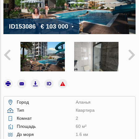
ID153086
€ 103 000
Город
Аланья
Тип
Квартира
Комнат
2
Площадь
60 м²
До моря
1.6 км