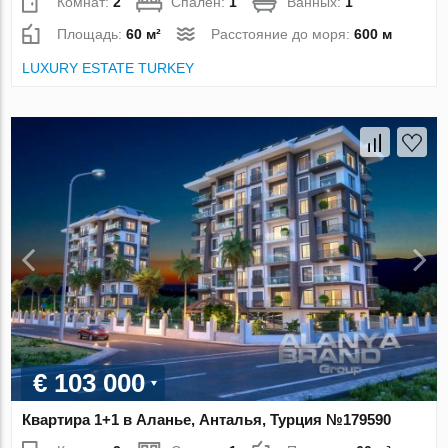
Комнат:
2
Спален:
1
Ванных:
1
Площадь:
60 м²
Расстояние до моря:
600 м
LUXURY ESTATE TURKEY
€ 103 000
Квартира 1+1 в Аланье, Анталья, Турция №179590