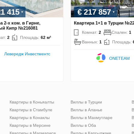
21 415
€ 217 857
а 2-х ком. в Гирне,
Квартира 1+1 в Турции №2
ый Кипр №216081
Комнат:
2
Спален:
1
ат:
2
Площадь:
62 м²
Ванных:
1
Площадь:
Левередж Инвестментс
ONETEAM
Квартиры в Коньяалты
Виллы в Турции
В
Квартиры в Стамбуле
Виллы в Аланье
В
Квартиры в Конаклы
Виллы в Махмутларе
В
Квартиры в Мерсине
Виллы в Оба
В
Квартиры в Мармарисе
Виллы в Каргыджаке
В