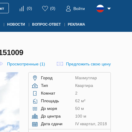
кт
(
0
)
(
0
)
Войти
НОВОСТИ
ВОПРОС-ОТВЕТ
РЕКЛАМА
151009
Просмотренные (1)
Предложить свою цену
Город
Махмутлар
Тип
Квартира
Комнат
2
Площадь
62 м²
До моря
50 м
До центра
100 м
Дата сдачи
IV квартал, 2018