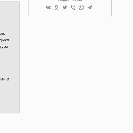
ов.
дыха.
тура
ами и