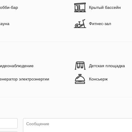
обби-бар
Крытый бассейн
ауна
Фитнес-зал
идеонаблюдение
Детская площадка
енератор электроэнергии
Консьерж