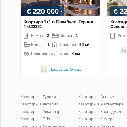
€ 220 000
€ 2
Квартира 1+1 в Стамбуле, Турция
Квартир
№222381
Северн
Комнат:
2
Спален:
1
Комн
Ванных:
1
Площадь:
62 м²
Расстояние до моря:
4 км
Excluzival Group
Квартиры в Турции
Квартиры в Аланье
Квартиры в Анталии
Квартиры в Махмутларе
Квартиры в Авсалларе
Квартиры в Каргыджаке
Квартиры в Оба
Квартиры в Кемере
Квартиры в Джикджилли
Квартиры в Фетхие