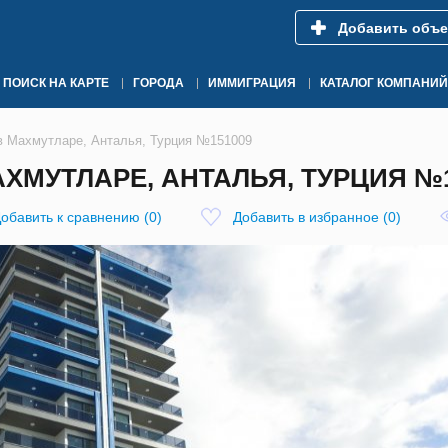
Добавить объе
ПОИСК НА КАРТЕ
ГОРОДА
ИММИГРАЦИЯ
КАТАЛОГ КОМПАНИЙ
 в Махмутларе, Анталья, Турция №151009
АХМУТЛАРЕ, АНТАЛЬЯ, ТУРЦИЯ №
обавить к сравнению
(
0
)
Добавить в избранное
(
0
)