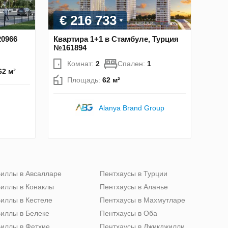
€ 216 733
20966
Квартира 1+1 в Стамбуле, Турция
№161894
Комнат:
2
Спален:
1
62 м²
Площадь:
62 м²
Alanya Brand Group
иллы в Авсалларе
Пентхаусы в Турции
иллы в Конаклы
Пентхаусы в Аланье
иллы в Кестеле
Пентхаусы в Махмутларе
иллы в Белеке
Пентхаусы в Оба
иллы в Фетхие
Пентхаусы в Джикджилли