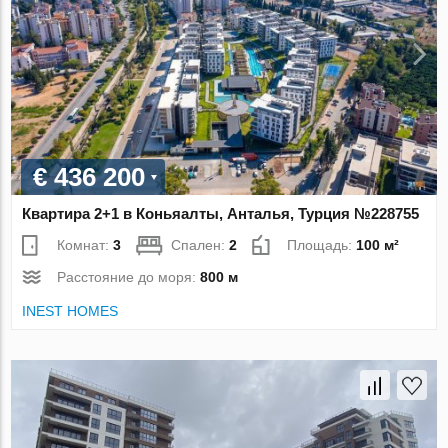
€ 436 200
Квартира 2+1 в Коньяалты, Анталья, Турция №228755
Комнат:
3
Спален:
2
Площадь:
100 м²
Расстояние до моря:
800 м
INEST HOMES