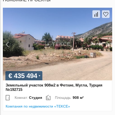
€ 435 494
Земельный участок 908м2 в Фетхие, Мугла, Турция
№192715
Комнат:
Студия
Площадь:
908 м²
Компания по недвижимости «TEKCE»