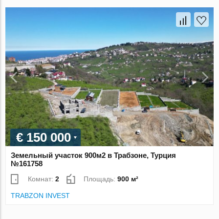
€ 150 000
Земельный участок 900м2 в Трабзоне, Турция
№161758
Комнат:
2
Площадь:
900 м²
TRABZON INVEST