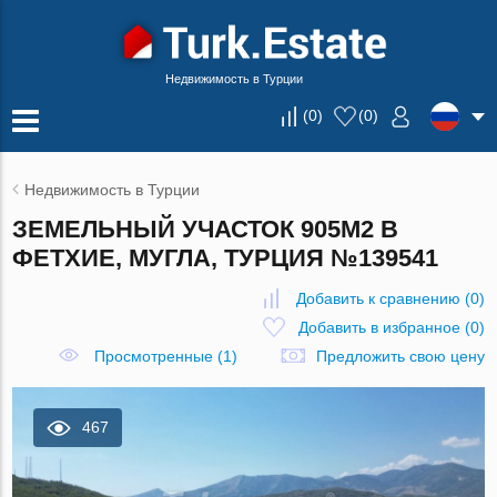
Недвижимость в Турции
(
0
)
(
0
)
Недвижимость в Турции
ЗЕМЕЛЬНЫЙ УЧАСТОК 905М2 В
ФЕТХИЕ, МУГЛА, ТУРЦИЯ №139541
Добавить к сравнению
(
0
)
Добавить в избранное
(
0
)
Просмотренные (1)
Предложить свою цену
467