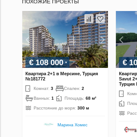
ПОХОЖИЕ ПРОЕКТЫ
€ 108 000
€ 1
Квартира 2+1 в Мерсине, Турция
Квартир
№181772
Savut 2
Турция
Комнат:
3
Спален:
2
Комн
Ванных:
1
Площадь:
68 м²
Пло
Расстояние до моря:
300 м
Расс
Марина Хомес