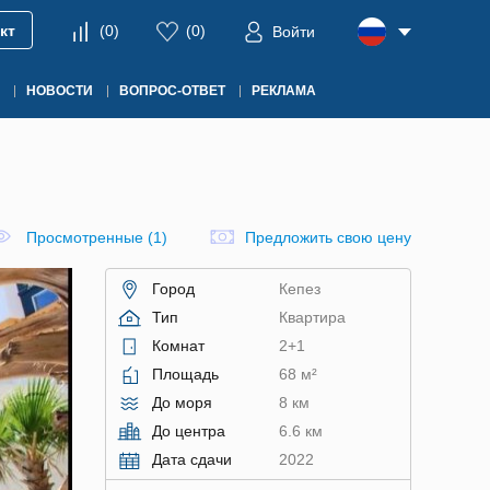
кт
(
0
)
(
0
)
Войти
НОВОСТИ
ВОПРОС-ОТВЕТ
РЕКЛАМА
Просмотренные (1)
Предложить свою цену
Город
Кепез
Тип
Квартира
Комнат
2+1
Площадь
68 м²
До моря
8 км
До центра
6.6 км
Дата сдачи
2022