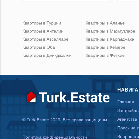
Квартиры в Турции
Квартиры в Аланье
Квартиры в Анталии
Квартиры в Махмутларе
Квартиры в Авсалларе
Квартиры в Каргыджаке
Квартиры в Оба
Квартиры в Кемере
Квартиры в Джикджилли
Квартиры в Фетхие
НАВИГА
Главная
Застройщ
Агентства
© Turk.Estate 2026. Все права защищены.
Поиск на 
Вопрос-от
Политика конфиденциальности