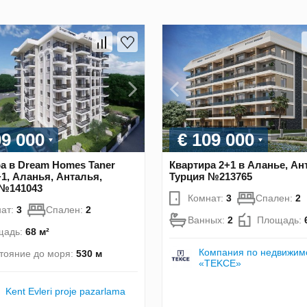
09 000
€ 109 000
а в Dream Homes Taner
Квартира 2+1 в Аланье, Ан
+1, Аланья, Анталья,
Турция №213765
 №141043
Комнат:
3
Спален:
2
ат:
3
Спален:
2
Ванных:
2
Площадь:
щадь:
68 м²
Компания по недвижим
тояние до моря:
530 м
«TEKCE»
Kent Evleri proje pazarlama