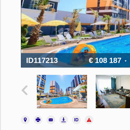
ID117213
€ 108 187