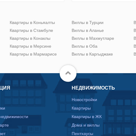
Квартиры в Коньяалты
Виллы в Турции
В
Квартиры в Стамбуле
Виллы в Аланье
В
Квартиры в Конаклы
Виллы в Махмутларе
В
Квартиры в Мерсине
Виллы в Оба
В
Квартиры в Мармарисе
Виллы в Каргыджаке
В
ЦИЯ
НЕДВИЖИМОСТЬ
Новостройки
ики
Квартиры
 недвижимости
Квартиры в ЖК
карте
Дома и виллы
вет
Пентхаусы