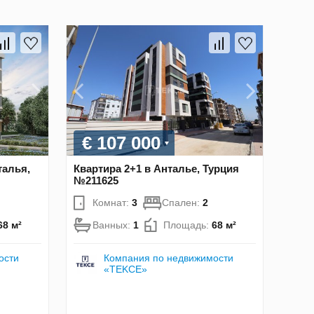
€ 107 000
талья,
Квартира 2+1 в Анталье, Турция
№211625
Комнат:
3
Спален:
2
68 м²
Ванных:
1
Площадь:
68 м²
ости
Компания по недвижимости
«TEKCE»